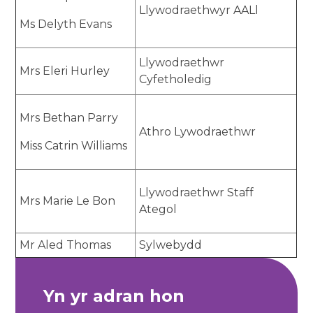
Llywodraethwyr AALl
Ms Delyth Evans
Llywodraethwr
Mrs Eleri Hurley
Cyfetholedig
Mrs Bethan Parry
Athro Lywodraethwr
Miss Catrin Williams
Llywodraethwr Staff
Mrs Marie Le Bon
Ategol
Mr Aled Thomas
Sylwebydd
Yn yr adran hon