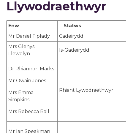
Llywodraethwyr
Enw
Statws
Mr Daniel Tiplady
Cadeirydd
Mrs Glenys
Is-Gadeirydd
Llewelyn
Dr Rhiannon Marks
Mr Owain Jones
Rhiant Lywodraethwyr
Mrs Emma
Simpkins
Mrs Rebecca Ball
Mr Ian Speakman