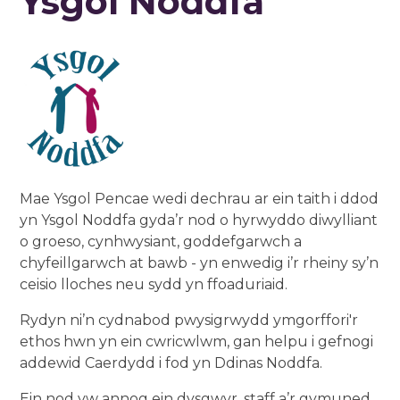
Ysgol Noddfa
Mae Ysgol Pencae wedi dechrau ar ein taith i ddod
yn Ysgol Noddfa gyda’r nod o hyrwyddo diwylliant
o groeso, cynhwysiant, goddefgarwch a
chyfeillgarwch at bawb - yn enwedig i’r rheiny sy’n
ceisio lloches neu sydd yn ffoaduriaid.
Rydyn ni’n cydnabod pwysigrwydd ymgorffori'r
ethos hwn yn ein cwricwlwm, gan helpu i gefnogi
addewid Caerdydd i fod yn Ddinas Noddfa.
Ein nod yw annog ein dysgwyr, staff a’r gymuned