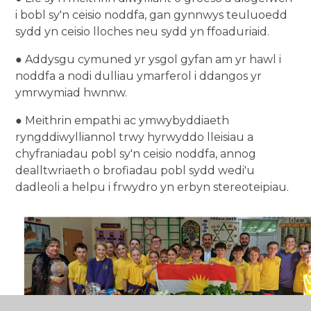
i bobl sy'n ceisio noddfa, gan gynnwys teuluoedd
sydd yn ceisio lloches neu sydd yn ffoaduriaid.
● Addysgu cymuned yr ysgol gyfan am yr hawl i
noddfa a nodi dulliau ymarferol i ddangos yr
ymrwymiad hwnnw.
● Meithrin empathi ac ymwybyddiaeth
ryngddiwylliannol trwy hyrwyddo lleisiau a
chyfraniadau pobl sy'n ceisio noddfa, annog
dealltwriaeth o brofiadau pobl sydd wedi'u
dadleoli a helpu i frwydro yn erbyn stereoteipiau.