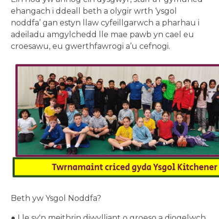
ehangach i ddeall beth a olygir wrth ‘ysgol
noddfa’ gan estyn llaw cyfeillgarwch a pharhau i
adeiladu amgylchedd lle mae pawb yn cael eu
croesawu, eu gwerthfawrogi a’u cefnogi.
Beth yw Ysgol Noddfa?
● Lle sy'n meithrin diwylliant o groeso a diogelwch